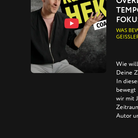
OVER
TEMP
FOKU
WAS BEW
GEISSLE
Wie wil
Deine Ze
In dies
bewegt 
wir mit 
Zeitraum
Autor u