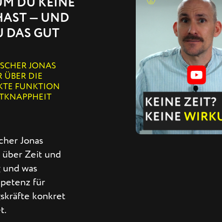
M DU KEINE
HAST — UND
 DAS GUT
RSCHER JONAS
R ÜBER DIE
KTE FUNKTION
ITKNAPPHEIT
cher Jonas
 über Zeit und
 und was
petenz für
skräfte konkret
t.