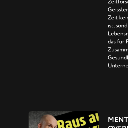
Zeitfors
Geissler
Zeit kei
ist, son
Lebensm
das für 
Zusamm
Gesundh
Unterne
MENT