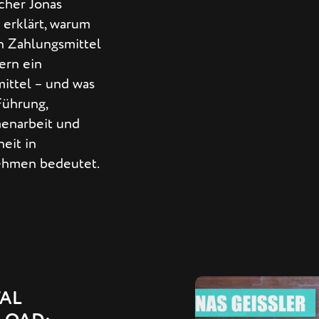
cher Jonas
 erklärt, warum
n Zahlungsmittel
dern ein
ittel – und was
Führung,
enarbeit und
eit in
hmen bedeutet.
AL