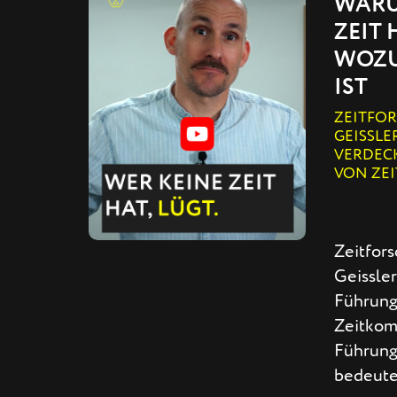
WARU
ZEIT 
WOZU
IST
ZEITFO
GEISSLE
VERDEC
VON ZE
Zeitfors
Geissler
Führung
Zeitkom
Führung
bedeute