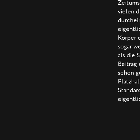
Zeitumst
vielen 
durchei
eigentli
Körper 
sogar w
als die 
Beitrag 
sehen g
Platzhal
Standar
eigentl