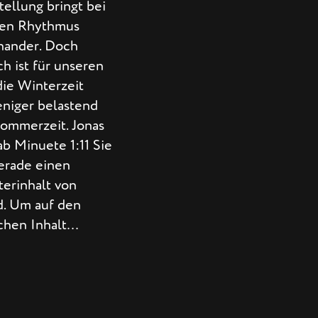
ellung bringt bei
den Rhythmus
nander. Doch
ch ist für unseren
die Winterzeit
eniger belastend
Sommerzeit. Jonas
ab Minuete 1:11 Sie
erade einen
terinhalt von
d. Um auf den
ichen Inhalt…