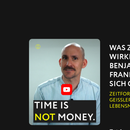
WAS 
WIRKL
BENJ
FRAN
SICH 
ZEITFO
GEISSLE
LEBENS