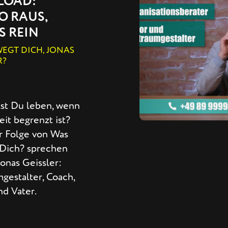
LOAD:
O RAUS,
S REIN
EGT DICH, JONAS
R?
lst Du leben, wenn
it begrenzt ist?
er Folge von Was
Dich? sprechen
Jonas Geissler:
gestalter, Coach,
nd Vater.