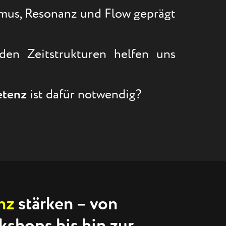
thmus, Resonanz und Flow geprägt
den Zeitstrukturen helfen uns
etenz
ist dafür notwendig?
nz
stärken – von
kshops bis hin zur