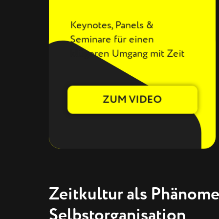
Keynotes, Panels &
Seminare für einen
klügeren Umgang mit Zeit
ZUM VIDEO
Zeitkultur als Phänome
Selbstorganisation