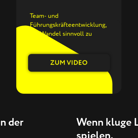
Team- und
Führungskräfteentwicklung,
um Wandel sinnvoll zu
gestalten
ZUM VIDEO
n der
Wenn kluge L
spielen.