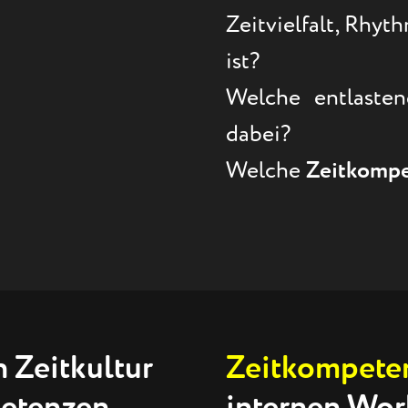
Zeitvielfalt, Rhy
ist?
Welche entlasten
dabei?
Welche
Zeitkomp
n Zeitkultur
Zeitkompete
petenzen
internen Wor