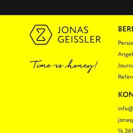
BER
Perso
Ange
Journ
Refer
KO
info@
jonas
℅ 361