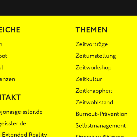
EICHE
THEMEN
n
Zeitvorträge
bot
Zeitumstellung
al
Zeitworkshop
enzen
Zeitkultur
Zeitknappheit
NTAKT
Zeitwohlstand
jonasgeissler.de
Burnout-Prävention
geissler.de
Selbstmanagement
 Extended Reality