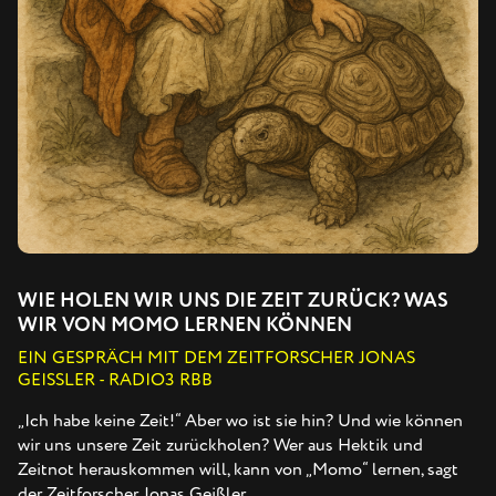
WIE HOLEN WIR UNS DIE ZEIT ZURÜCK? WAS
WIR VON MOMO LERNEN KÖNNEN
EIN GESPRÄCH MIT DEM ZEITFORSCHER JONAS
GEISSLER - RADIO3 RBB
„Ich habe keine Zeit!“ Aber wo ist sie hin? Und wie können
wir uns unsere Zeit zurückholen? Wer aus Hektik und
Zeitnot herauskommen will, kann von „Momo“ lernen, sagt
der Zeitforscher Jonas Geißler.