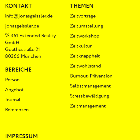
KONTAKT
THEMEN
info@jonasgeissler.de
Zeitvorträge
jonasgeissler.de
Zeitumstellung
℅ 361 Extended Reality
Zeitworkshop
GmbH
Zeitkultur
Goethestraße 21
Zeitknappheit
80366 München
Zeitwohlstand
BEREICHE
Burnout-Prävention
Person
Selbstmanagement
Angebot
Stressbewältigung
Journal
Zeitmanagement
Referenzen
IMPRESSUM