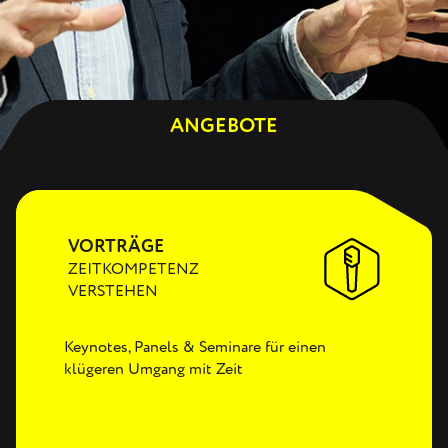
ANGEBOT
JOURNAL
ANGEBOTE
REFERENZEN
VORTRÄGE
ZEITKOMPETENZ
VERSTEHEN
Keynotes, Panels & Seminare für einen
klügeren Umgang mit Zeit