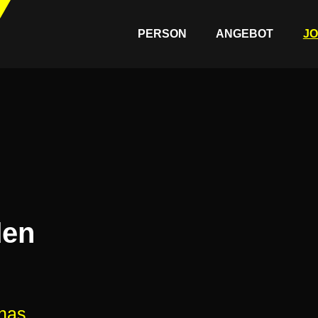
PERSON
ANGEBOT
J
PERSON
ANGEBOT
JOURNAL
REFERENZEN
den
nas