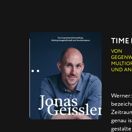
TIME 
VON
GEGENW
MULTIO
UND AN
Werner: 
bezeichn
Zeitrau
genau is
gestalte