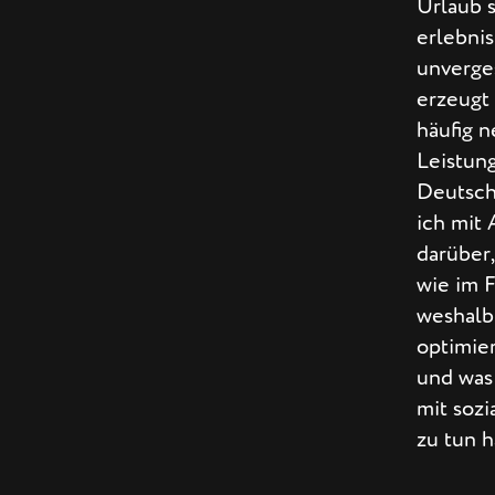
Urlaub s
erlebni
unverges
erzeugt
häufig 
Leistun
Deutsch
ich mit 
darüber
wie im F
weshalb
optimie
und was
mit sozi
zu tun h