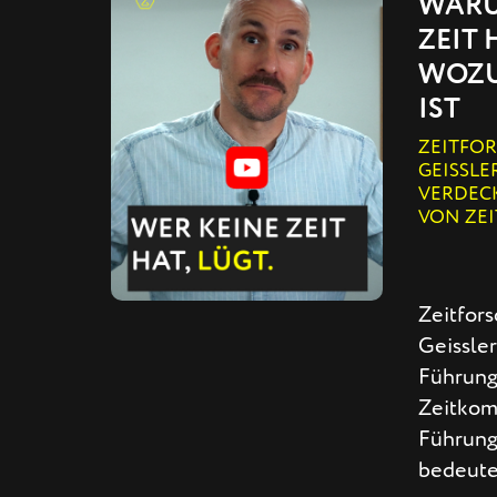
WARU
ZEIT 
WOZU
IST
ZEITFO
GEISSLE
VERDEC
VON ZE
Zeitfors
Geissler
Führung
Zeitkom
Führung
bedeute