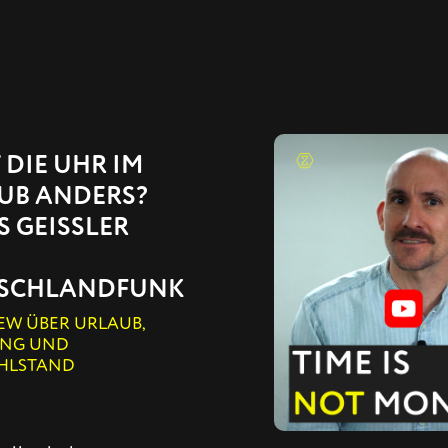
 DIE UHR IM
UB ANDERS?
 GEISSLER I
CHLANDFUNK
EW ÜBER URLAUB,
NG UND
HLSTAND