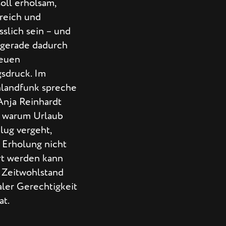
oll erholsam,
sreich und
slich sein – und
 gerade dadurch
neuen
gsdruck. Im
landfunk spreche
Anja Reinhardt
, warum Urlaub
lug vergeht,
 Erholung nicht
rt werden kann
 Zeitwohlstand
aler Gerechtigkeit
at.