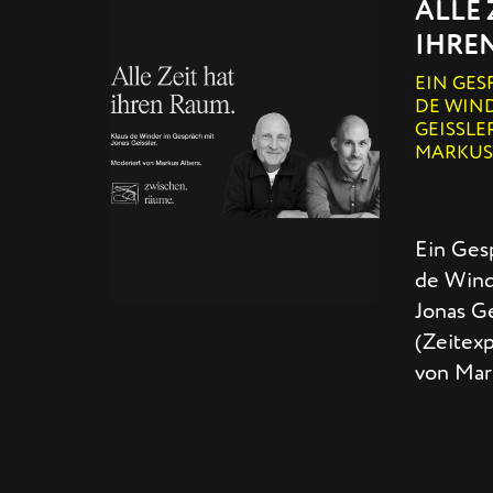
ALLE 
IHRE
EIN GES
DE WIND
GEISSLE
MARKUS 
Ein Ges
de Wind
Jonas Ge
(Zeitexp
von Mar