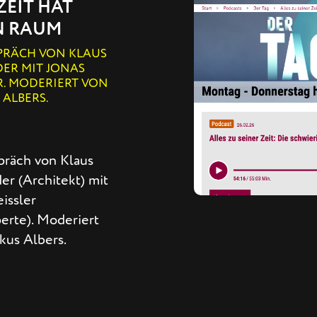
ZEIT HAT
N RAUM
PRÄCH VON KLAUS
ER MIT JONAS
R. MODERIERT VON
ALBERS.
präch von Klaus
er (Architekt) mit
issler
erte). Moderiert
kus Albers.