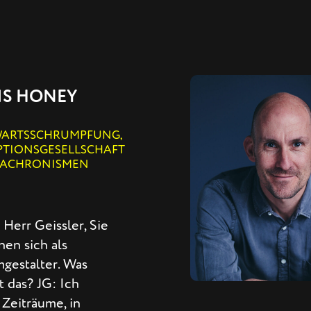
IS HONEY
ARTSSCHRUMPFUNG,
PTIONSGESELLSCHAFT
ACHRONISMEN
Herr Geissler, Sie
en sich als
mgestalter. Was
t das? JG: Ich
 Zeiträume, in