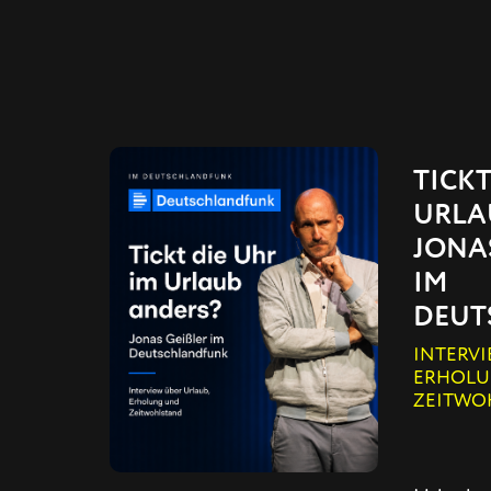
TICKT
URLA
JONAS
M D
EUTS
INTERVI
ERHOLU
ZEITWO