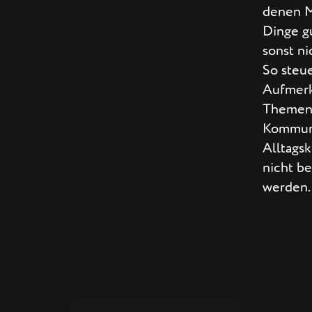
denen 
Dinge gu
sonst n
So steue
Aufmerk
Themen 
Kommuni
Alltags
nicht be
werden.