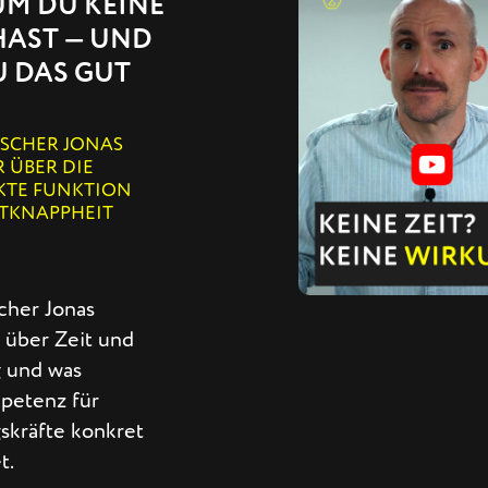
M DU KEINE
HAST — UND
 DAS GUT
RSCHER JONAS
R ÜBER DIE
KTE FUNKTION
ITKNAPPHEIT
cher Jonas
 über Zeit und
 und was
petenz für
skräfte konkret
t.