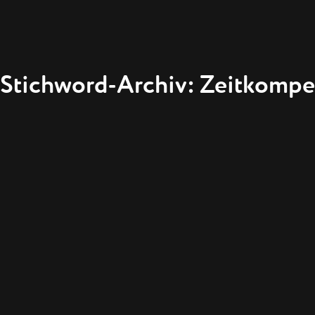
Stichword-Archiv: Zeitkompe
WARUM D
ZEIT HAS
WOZU DAS
ZEITFORSCHER
ÜBER DIE VE
VON ZEITKNA