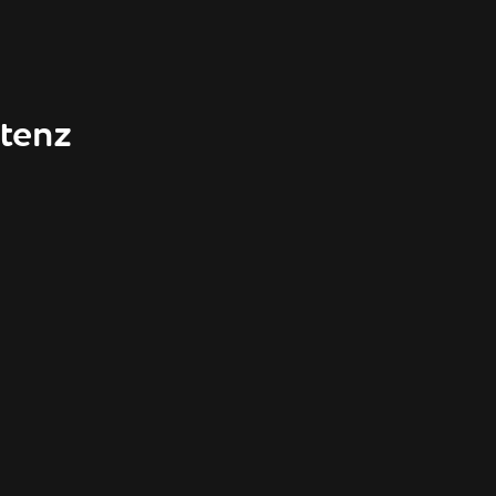
tenz
U KEINE
T — UND
 GUT IST
 JONAS GEISSLER
RDECKTE FUNKTION
PPHEIT