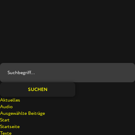
MIT JONAS GEISSLER
DEUTSCHLANDFUNK KULTUR
Deutschlandfunk Kultur. 05:56 Minuten von der Weiden,
Nastassja · 03. August 2023, 11:20 Uhr
SUCHEN
Aktuelles
Audio
Ausgewählte Beiträge
Start
Startseite
Texte