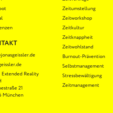
bot
Zeitumstellung
al
Zeitworkshop
enzen
Zeitkultur
Zeitknappheit
NTAKT
Zeitwohlstand
jonasgeissler.de
Burnout-Prävention
geissler.de
Selbstmanagement
 Extended Reality
Stressbewältigung
H
Zeitmanagement
estraße 21
6 München