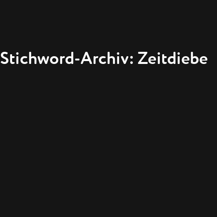
Stichword-Archiv: Zeitdiebe
WIE HOLE
DIE ZEIT
WAS WIR
LERNEN 
EIN GESPRÄCH
ZEITFORSCHER 
ADIO3 RBB