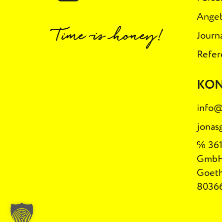
Ange
Journ
Refer
KO
info@
jonas
℅ 361
Gmb
Goeth
8036