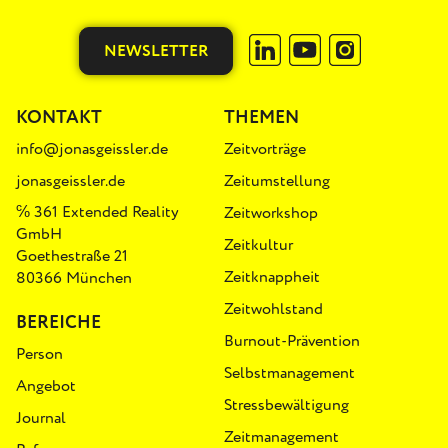
NEWSLETTER
KONTAKT
THEMEN
info@jonasgeissler.de
Zeitvorträge
jonasgeissler.de
Zeitumstellung
℅ 361 Extended Reality
Zeitworkshop
GmbH
Zeitkultur
Goethestraße 21
Zeitknappheit
80366 München
Zeitwohlstand
BEREICHE
Burnout-Prävention
Person
Selbstmanagement
Angebot
Stressbewältigung
Journal
Zeitmanagement