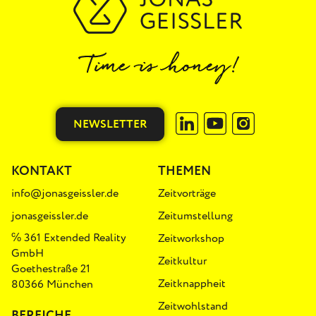
NEWSLETTER
KONTAKT
THEMEN
info@jonasgeissler.de
Zeitvorträge
jonasgeissler.de
Zeitumstellung
℅ 361 Extended Reality
Zeitworkshop
GmbH
Zeitkultur
Goethestraße 21
Zeitknappheit
80366 München
Zeitwohlstand
BEREICHE