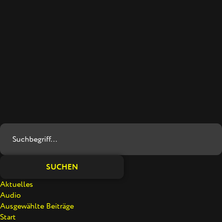
WARUM IST DER URLAUB IMMER ZU KURZ?
ZEITFORSCHER JONAS GEISSLER GIBT ANTWORTEN
Warum verfliegen Ferien viel zu schnell? Und wie lässt sich der
Urlaub bewusster erleben? Ein Gespräch über gefühlte Zeit und
Zeiträuber mit Jonas Geißler aus München.
SUCHEN
Aktuelles
Audio
Ausgewählte Beiträge
Start