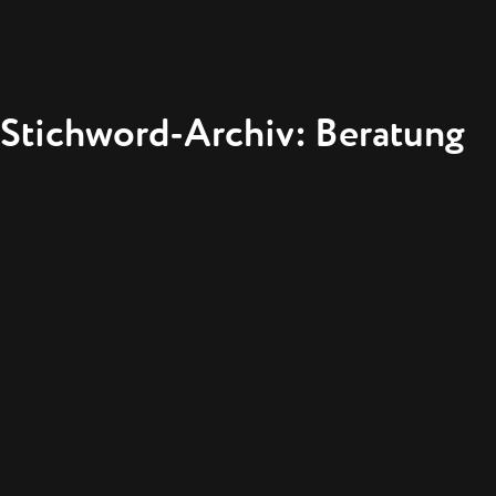
Stichword-Archiv: Beratung
„EVOLUT
TRANSFO
EIN ARTIKEL 
GEISSLER IN 
Von daher ist
alle, die sich 