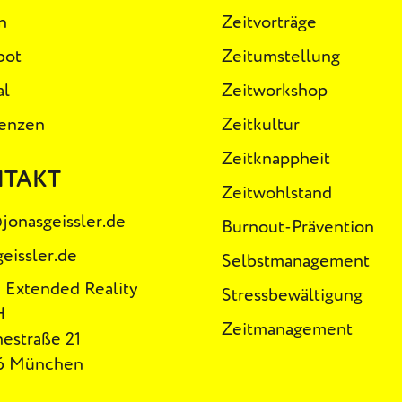
n
Zeitvorträge
bot
Zeitumstellung
al
Zeitworkshop
enzen
Zeitkultur
Zeitknappheit
NTAKT
Zeitwohlstand
jonasgeissler.de
Burnout-Prävention
geissler.de
Selbstmanagement
 Extended Reality
Stressbewältigung
H
Zeitmanagement
estraße 21
6 München