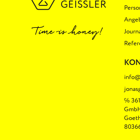
Perso
Ange
Journ
Refer
KO
info@
jonas
℅ 361
Gmb
Goeth
8036