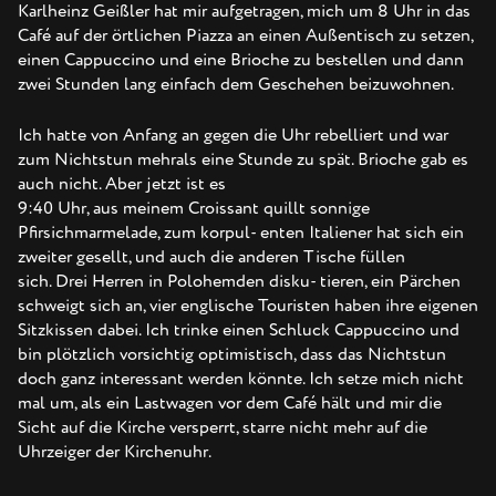
Karlheinz Geißler hat mir aufgetragen, mich um 8 Uhr in das
Café auf der örtlichen Piazza an einen Außentisch zu setzen,
einen Cappuccino und eine Brioche zu bestellen und dann
zwei Stunden lang einfach dem Geschehen beizuwohnen.
Ich hatte von Anfang an gegen die Uhr rebelliert und war
zum Nichtstun mehrals eine Stunde zu spät. Brioche gab es
auch nicht. Aber jetzt ist es
9:40 Uhr, aus meinem Croissant quillt sonnige
Pfirsichmarmelade, zum korpul- enten Italiener hat sich ein
zweiter gesellt, und auch die anderen Tische füllen
sich. Drei Herren in Polohemden disku- tieren, ein Pärchen
schweigt sich an, vier englische Touristen haben ihre eigenen
Sitzkissen dabei. Ich trinke einen Schluck Cappuccino und
bin plötzlich vorsichtig optimistisch, dass das Nichtstun
doch ganz interessant werden könnte. Ich setze mich nicht
mal um, als ein Lastwagen vor dem Café hält und mir die
Sicht auf die Kirche versperrt, starre nicht mehr auf die
Uhrzeiger der Kirchenuhr.