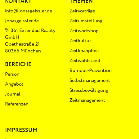
KONTAKT
THEMEN
info@jonasgeissler.de
Zeitvorträge
jonasgeissler.de
Zeitumstellung
℅ 361 Extended Reality
Zeitworkshop
GmbH
Zeitkultur
Goethestraße 21
Zeitknappheit
80366 München
Zeitwohlstand
BEREICHE
Burnout-Prävention
Person
Selbstmanagement
Angebot
Stressbewältigung
Journal
Zeitmanagement
Referenzen
IMPRESSUM