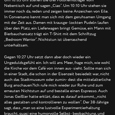
Um 10:05 Uhr stehen die drei Polohemdträger vom
Nebentisch auf und sagen „Ciao“. Um 10:10 Uhr stehen sie
immer noch da, reden und zeigen keine Anzeichen von Eile.
In Conversano kennt man sich mit dem geruhsamen Umgang
mit der Zeit aus. Damen mit krausge- lockten Pudeln laufen
über den Platz, ein Lieferwagen bringt Gemüse, ein Mann mit
Bierbauchansatz trägt ein T-Shirt mit dem Schriftzug
„Bedroom Warrior“. Nichtstun ist überraschend
unterhaltsam.
Gegen 10:27 Uhr setzt dann aber doch wieder ein
Ungeduldsgefühl ein. Ich will ans Meer, frage mich, wie wohl
die Kirche vor dem Café von innen aus- sieht. Sollte man sich
in einer Stadt, die schon in der Eisenzeit besiedelt war, nicht
auch das Stadtmuseum oder zumin- dest die mittelalterliche
Burg anschauen?Ich rufe mich wieder zur Ruhe und zum
erneuten Nichtstun auf und bestelle einen Espresso. Auch
Jonas Geißler hatte erklärt, dass es darauf ankommt, „nicht
alles gestalten und kontrollieren zu wollen“. Der 38-Jährige
sagt, dass „man so eine lustvolle Experimentierhaltung
braucht, quasi eine humorvolle Selbst- beobachtung, und