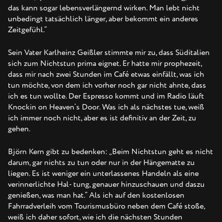
das kann sogar lebensverlängernd wirken. Man lebt nicht
unbedingt tatsächlich länger, aber bekommt ein anderes
Zeitgefühl.“
Sein Vater Karlheinz Geißler stimmte mir zu, dass Süditalien
sich zum Nichtstun prima eignet. Er hatte mir prophezeit,
dass mir nach zwei Stunden im Café etwas einfällt, was ich
tun möchte, von dem ich vorher noch gar nicht ahnte, dass
ich es tun wollte. Der Espresso kommt und im Radio läuft
Knockin on Heaven’s Door. Was ich als nächstes tue, weiß
ich immer noch nicht, aber es ist definitiv an der Zeit, zu
gehen.
Björn Kern gibt zu bedenken: „Beim Nichtstun geht es nicht
darum, gar nichts zu tun oder nur in der Hängematte zu
liegen. Es ist weniger ein unterlassenes Handeln als eine
verinnerlichte Hal- tung, genauer hinzuschauen und daszu
genießen, was man hat.“ Als ich auf den kostenlosen
Fahrradverleih vom Tourismusbüro neben dem Café stoße,
weiß ich daher sofort, wie ich die nächsten Stunden