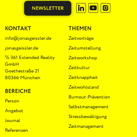
NEWSLETTER
KONTAKT
THEMEN
info@jonasgeissler.de
Zeitvorträge
jonasgeissler.de
Zeitumstellung
℅ 361 Extended Reality
Zeitworkshop
GmbH
Zeitkultur
Goethestraße 21
Zeitknappheit
80366 München
Zeitwohlstand
BEREICHE
Burnout-Prävention
Person
Selbstmanagement
Angebot
Stressbewältigung
Journal
Zeitmanagement
Referenzen