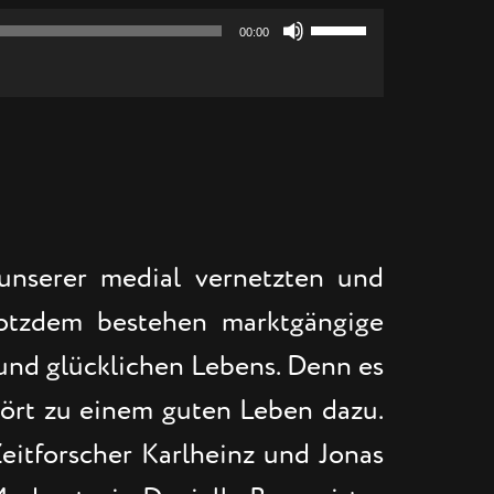
Pfeiltasten
00:00
Hoch/Runter
benutzen,
um
die
Lautstärke
zu
regeln.
 unserer medial vernetzten und
rotzdem bestehen marktgängige
 und glücklichen Lebens. Denn es
ehört zu einem guten Leben dazu.
eitforscher Karlheinz und Jonas