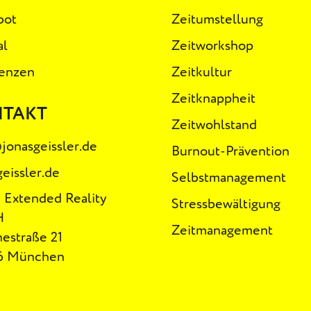
bot
Zeitumstellung
al
Zeitworkshop
enzen
Zeitkultur
Zeitknappheit
NTAKT
Zeitwohlstand
jonasgeissler.de
Burnout-Prävention
geissler.de
Selbstmanagement
 Extended Reality
Stressbewältigung
H
Zeitmanagement
estraße 21
6 München