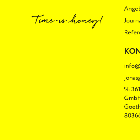
Ange
Journ
Refer
KO
info@
jonas
℅ 361
Gmb
Goeth
8036