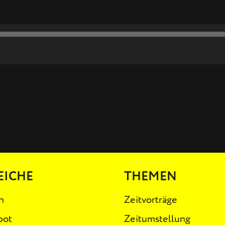
EICHE
THEMEN
n
Zeitvorträge
bot
Zeitumstellung