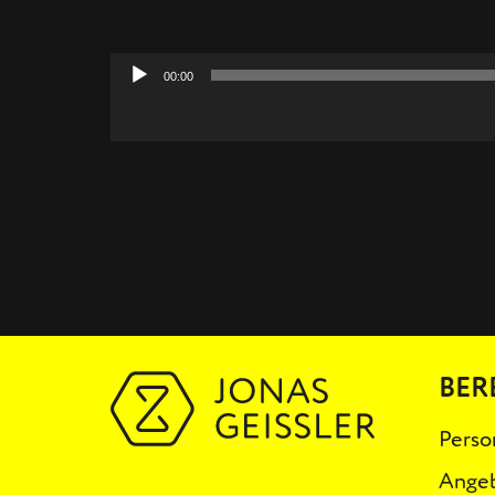
00:00
Audio-
Player
BER
Perso
Ange