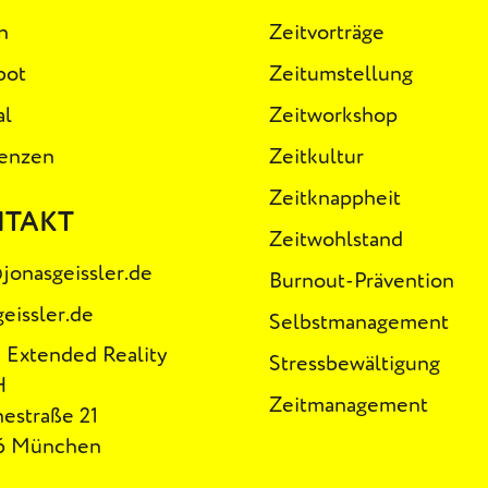
n
Zeitvorträge
bot
Zeitumstellung
al
Zeitworkshop
enzen
Zeitkultur
Zeitknappheit
NTAKT
Zeitwohlstand
jonasgeissler.de
Burnout-Prävention
geissler.de
Selbstmanagement
 Extended Reality
Stressbewältigung
H
Zeitmanagement
estraße 21
6 München