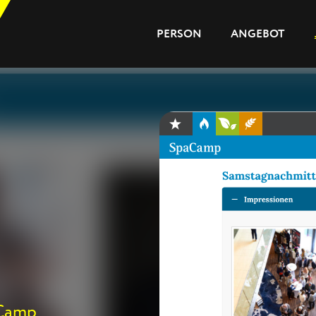
PERSON
ANGEBOT
PERSON
ANGEBOT
JOURNAL
REFERENZEN
aCamp