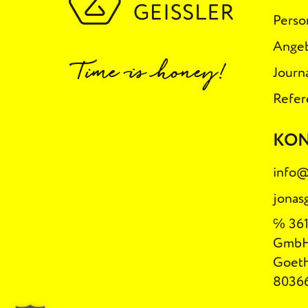
Perso
Ange
Journ
Refer
KO
info@
jonas
℅ 361
Gmb
Goeth
8036