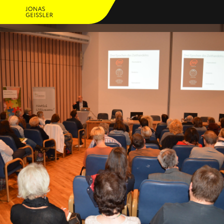
PERSO
ANGEB
JOURN
REFEREN