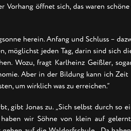
der Vorhang öffnet sich, das waren schöne
sonne herein. Anfang und Schluss – dazw
en, möglichst jeden Tag, darin sind sich d
hen. Wozu, fragt Karlheinz Geißler, soga
mie. Aber in der Bildung kann ich Zeit n
sten, um wirklich was zu erreichen.“
t, gibt Jonas zu. „Sich selbst durch so e
s haben wir Söhne von klein auf gelern
 gehen auf die Waldorfschule. „Da haben 