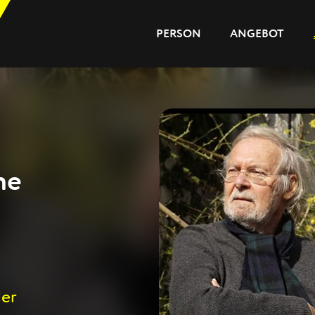
PERSON
ANGEBOT
PERSON
ANGEBOT
JOURNAL
ne
REFERENZEN
der