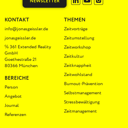
NEWSLETTER
KONTAKT
THEMEN
info@jonasgeissler.de
Zeitvorträge
jonasgeissler.de
Zeitumstellung
℅ 361 Extended Reality
Zeitworkshop
GmbH
Zeitkultur
Goethestraße 21
Zeitknappheit
80366 München
Zeitwohlstand
BEREICHE
Burnout-Prävention
Person
Selbstmanagement
Angebot
Stressbewältigung
Journal
Zeitmanagement
Referenzen