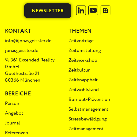
NEWSLETTER
KONTAKT
THEMEN
info@jonasgeissler.de
Zeitvorträge
jonasgeissler.de
Zeitumstellung
℅ 361 Extended Reality
Zeitworkshop
GmbH
Zeitkultur
Goethestraße 21
Zeitknappheit
80366 München
Zeitwohlstand
BEREICHE
Burnout-Prävention
Person
Selbstmanagement
Angebot
Stressbewältigung
Journal
Zeitmanagement
Referenzen